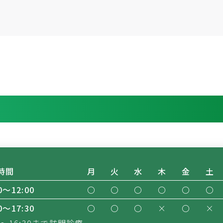
時間
月
火
水
木
金
土
0～12:00
〇
〇
〇
〇
〇
〇
0〜17:30
〇
〇
〇
×
〇
×
00～16:30まで訪問診療