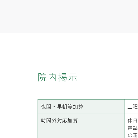
院内掲示
夜間・早朝等加算
土曜
時間外対応加算
休
電
の